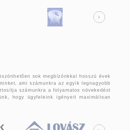
K
köszönhetően sok megbízónkkal hosszú évek
 minket, ami számunkra az egyik legnagyobb
ztosítja számunkra a folyamatos növekedést
ünk, hogy ügyfeleink igényeit maximálisan