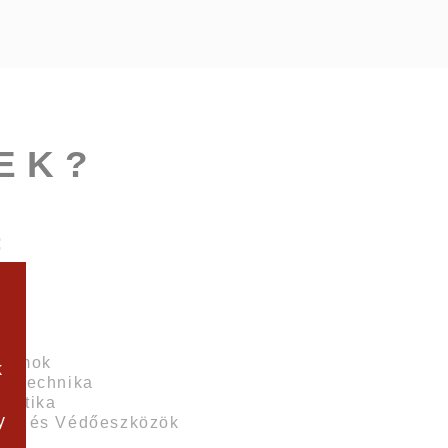
EK?
:
rszámok
k
ítéstechnika
eumatika
y
zat és Védőeszközök