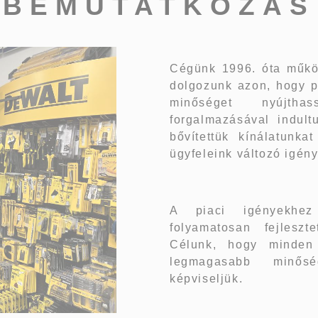
BEMUTATKOZÁS
Cégünk 1996. óta működ
dolgozunk azon, hogy p
minőséget nyújth
forgalmazásával indul
bővítettük kínálatunka
ügyfeleink változó igén
A piaci igényekhez 
folyamatosan fejleszt
Célunk, hogy minden
legmagasabb minősé
képviseljük.