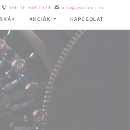
+36 30 546 4529
info@gyulafer.hu
ÁRKÁK
AKCIÓK
KAPCSOLAT