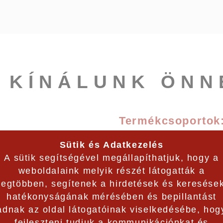
T KÍNÁLUNK ÖNN
Termékcsoportok
pítése és javítása
Csapágyak
Sütik és Adatkezelés
építése és javítása
Hajtástechnika
A sütik segítségével megállapíthatjuk, hogy a
 kiépítése és javítása
Kenéstechnika
weboldalaink melyik részét látogatták a
Rögzítéstechnika
Kisgépek és Sze
legtöbben, segítenek a hirdetések és keresése
Ragasztás és Töm
hatékonyságának mérésében és bepillantást
Hydraulika és Pn
adnak az oldal látogatóinak viselkedésébe, hog
Munkavédelmi ruhá
Ipari Kerekek
fejleszteni tudjuk a kommunikációnkat és