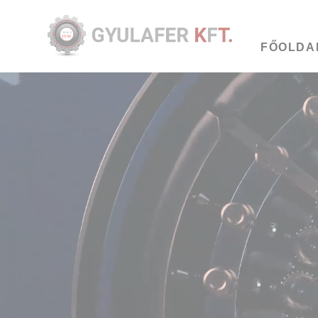
SINCE
1996
FŐOLDA