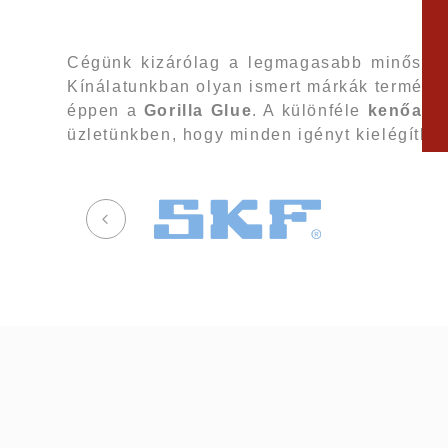
Cégünk kizárólag a legmagasabb minőséget
Kínálatunkban olyan ismert márkák termékei
éppen a
Gorilla Glue
. A különféle
kenőany
üzletünkben, hogy minden igényt kielégíthe